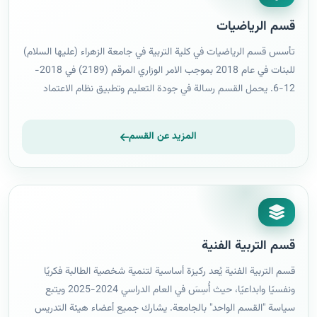
قسم الرياضيات
تأسس قسم الرياضيات في كلية التربية في جامعة الزهراء (عليها السلام)
للبنات في عام 2018 بموجب الامر الوزاري المرقم (2189) في 2018-
12-6. يحمل القسم رسالة في جودة التعليم وتطبيق نظام الاعتماد
الاكاديمي الهادف لأخراج دفعة متميزة من الطالبات خدمةً لعراقنا الحبيب
والتقدم الى الامام نحومستقبل منبثق بالامل. يترأس القسم م.د ياسين
المزيد عن القسم
مرزة حمزة ويشرف على المنظومة التعليمية ومتابعة سير عمل القسم
ادارياً وتعليمياً بدقة عالية لتحقيق جميع الاهداف المثبتة والمطلوبة.
وبذلك فأن القسم يركز على احداث تطور نوعي وكمي في المجتمع في
مختلف نواحي المعرفة العلمية والتربوية والثقافية النظرية والتطبيقية.
نظام الدراسة في القسم فصلي ولمدة اربع سنوات.
قسم التربية الفنية
قسم التربية الفنية يُعد ركيزة أساسية لتنمية شخصية الطالبة فكريًا
ونفسيًا وابداعيًا، حيث أُسِسَ في العام الدراسي 2024-2025 ويتبع
سياسة "القسم الواحد" بالجامعة. يشارك جميع أعضاء هيئة التدريس