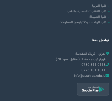
كلية التربية
كلية التقنيات الصحية والطبية
كلية الصيدلة
كلية الهندسة وتكنولوجيا المعلومات
تواصل معنا
العراق - كربلاء المقدسة
طريق كربلاء - بغداد ( مقابل عمود 70)
0780 311 0113
0776 131 1011
info@alzahraa.edu.iq
تحميل من
Google Play