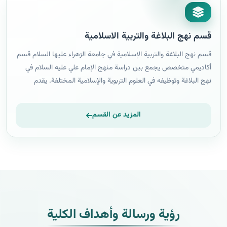
قسم نهج البلاغة والتربية الاسلامية
قسم نهج البلاغة والتربية الإسلامية في جامعة الزهراء عليها السلام قسم
أكاديمي متخصص يجمع بين دراسة منهج الإمام علي عليه السلام في
نهج البلاغة وتوظيفه في العلوم التربوية والإسلامية المختلفة. يقدم
القسم مقررات دراسية متنوعة تشمل شرح نهج البلاغة، والفكر الإسلامي،
وعلم الكلام، والبلاغة التطبيقية، وعلوم القرآن، إضافة إلى مواد أخرى تربط
المزيد عن القسم
التراث الإسلامي بالواقع المعاصر. يركز البرنامج على دراسة منهج الإمام
علي التربوي والأخلاقي والفكري واستخلاص دروسه وتطبيقاتها في مختلف
المجالات العلمية. يهدف القسم إلى إعداد متخصصين قادرين على فهم
عمق نهج البلاغة وربطه بالعلوم الإسلامية والإنسانية الأخرى. كما يسعى
لتخريج باحثين ومعلمين يوظفون تعاليم الإمام علي في التربية والتعليم
وخدمة المجتمع
رؤية ورسالة وأهداف الكلية