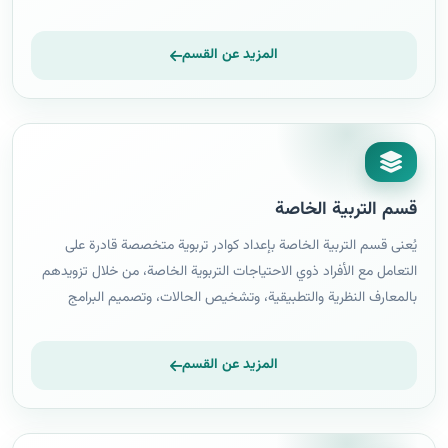
في برامجه، معتمدًا برنامجًا علميًا وفنيًا وفكريًا ووجدانيًا واجتماعيًا
،مستندًا على فكر الثقافة العالمية ،وحتى مجيئ الاتجاه القائل بتدريس
المزيد عن القسم
الفن كفرع من العلوم الإنسانية التي تبحث في طبيعة وتطور حياة
الانسان الى مفهوم التربية الفنية الرقمية والذي يتضمن اتخاذ الرقمية
(الفن السبراني) وتطبيقاتها أساسا لتدريس التربية الفنية الملتزمة،
تساوقها مع المعاصرة وعل مستوى المنهج والسلوكيات المرتبطة بهذا
المحتوى ،والتي تتجسد من خلال الادراك الحسي والمعلومات اللفظية
والفهم والتحليل والنقد والقياس والتقويم والتذوق والإنتاج الفني.
قسم التربية الخاصة
يُعنى قسم التربية الخاصة بإعداد كوادر تربوية متخصصة قادرة على
التعامل مع الأفراد ذوي الاحتياجات التربوية الخاصة، من خلال تزويدهم
بالمعارف النظرية والتطبيقية، وتشخيص الحالات، وتصميم البرامج
التعليمية الفردية، بما يسهم في دمجهم في المجتمع وتحقيق أقصى قدر
من الاستقلالية.
المزيد عن القسم