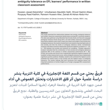
فريقٌ بحثي من قسم اللغة الإنجليزية في كلية التربية ينشر
دراسةً علميةً حول أثر قلق الاختبارات وتحمّل الغموض في أداء
طلبة اللغة الإنجليزية
ضمن جهود كلية التربية في جامعة الزهراء (عليها السلام) للبنات لتعزيز
البحث العلمي وتشجيع التعاون بين التدريسيين والطلبة، نجح فريقٌ
بحثي من قسم اللغة الإنجليزية في نشر دراسة علمية بعنوان:
"Investigating the Relationship between Test Anxiety and
201
2026/07/11
Ambiguity Toleran...