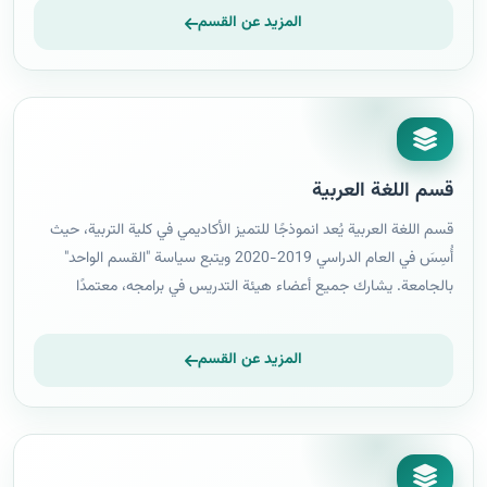
والتأكيد على الجانب التربوي والتدريسي بشكل خاص للمراحل الثانوية.
المزيد عن القسم
قسم اللغة العربية
قسم اللغة العربية يُعد انموذجًا للتميز الأكاديمي في كلية التربية، حيث
أُسِسَ في العام الدراسي 2019-2020 ويتبع سياسة "القسم الواحد"
بالجامعة. يشارك جميع أعضاء هيئة التدريس في برامجه، معتمدًا
برنامجًا علميًا متكاملاً يواكب التقنيات الإلكترونية الحديثة، ويخضع لتطوير
دوري يلبي احتياجات المجتمع ويعزز المخرجات التعليمية.
المزيد عن القسم