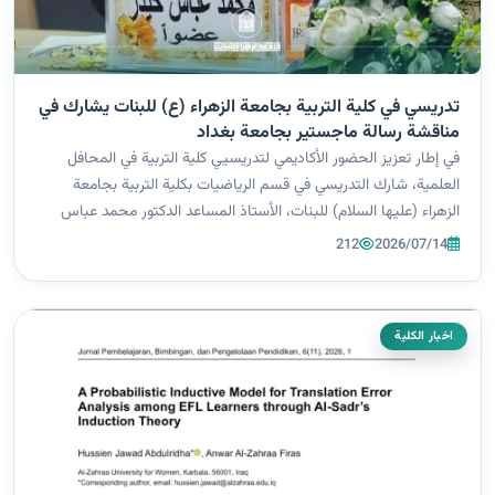
تدريسي في كلية التربية بجامعة الزهراء (ع) للبنات يشارك في
مناقشة رسالة ماجستير بجامعة بغداد
في إطار تعزيز الحضور الأكاديمي لتدريسيي كلية التربية في المحافل
العلمية، شارك التدريسي في قسم الرياضيات بكلية التربية بجامعة
الزهراء (عليها السلام) للبنات، الأستاذ المساعد الدكتور محمد عباس
حيدر، عضواً في لجنة مناقشة رسالة الماجستير المقدمة من الطالب
212
2026/07/14
أحمد ثجيل...
اخبار الكلية