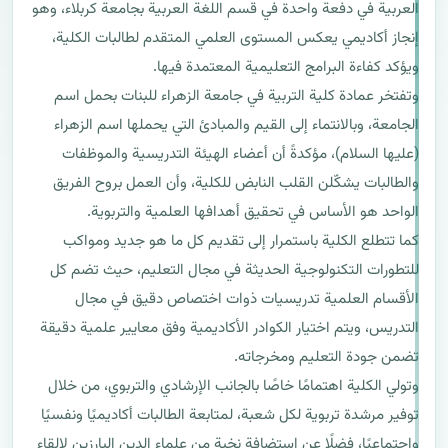
العربية في دفعة واحدة في قسم اللغة العربية بجامعة كربلاء، وهو 
إنجاز أكاديمي يعكس المستوى العلمي المتقدم لطالبات الكلية، 
وتفتخر عمادة كلية التربية في جامعة الزهراء للبنات بحمل اسم 
الجامعة، وبالانتماء إلى القيم والمبادئ التي يحملها اسم الزهراء 
(عليها السلام)، مؤكدةً أن أعضاء الهيئة التدريسية والموظفات 
والطالبات يشكّلن القلب النابض للكلية، وأن العمل بروح الفريق 
كما تتطلع الكلية باستمرار إلى تقديم كل ما هو جديد ومواكب 
للتطورات التكنولوجية الحديثة في مجال التعليم، حيث تضم كل 
الأقسام العلمية تدريسيات ذوات اختصاص دقيق في مجال 
التدريس، ويتم اختيار الكوادر الأكاديمية وفق معايير علمية دقيقة 
وتولي الكلية اهتمامًا خاصًا بالجانب الإرشادي والتربوي، من خلال 
توفير مرشدة تربوية لكل شعبة، لمتابعة الطالبات أكاديميًا ونفسيًا 
واجتماعيًا، فضلًا عن استضافة نخبة من علماء الدين البارزين لإلقاء 