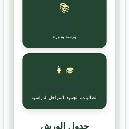
📚
15
ورشة ودورة
👩‍🎓
فئات متعددة
الطالبات، الجميع، المراحل الدراسية
جدول الورش