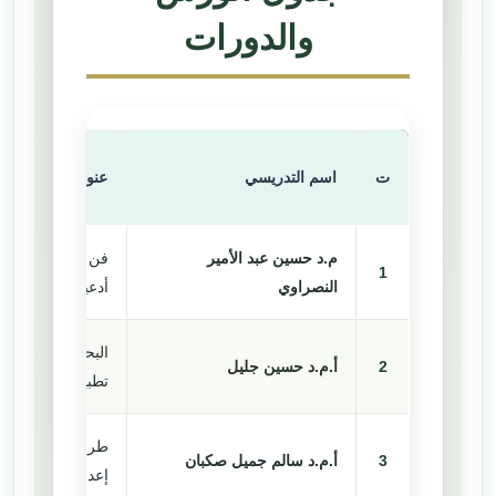
والدورات
ت
اسم التدريسي
عنوان الورشة أو 
م.د حسين عبد الأمير
فن الخطابة
1
النصراوي
أدعية القرآن
البحث العلمي بين
2
أ.م.د حسين جليل
تطبيقات في المهار
طرائق التدريس ال
3
أ.م.د سالم جميل صكبان
إعداد الاختبارات 