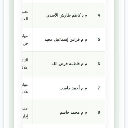
تعليمات انضباط ا
4
م.د كاظم طارش الأسدي
العلمي
مهارة صياغة الأسئ
5
م.م فراس إسماعيل مجيد
فن الإلقاء ومواجه
التأثير المتبادل 
6
م.م فاطمة فرض الله
علاقة الأدب بالفن
مهارات البحث الع
7
م.م أحمد جاسب
علامات الترقيم في 
خطوات الدرس الف
8
م.م محمد جاسم
إدارة الوقت