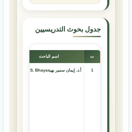
جدول بحوث التدريسيين
ت
اسم الباحث
1
أ.د. إيمان سمير بهيةEman S. Bhaya
g