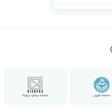
جامعة طهران
جامعة ميلانو-بيكوكا