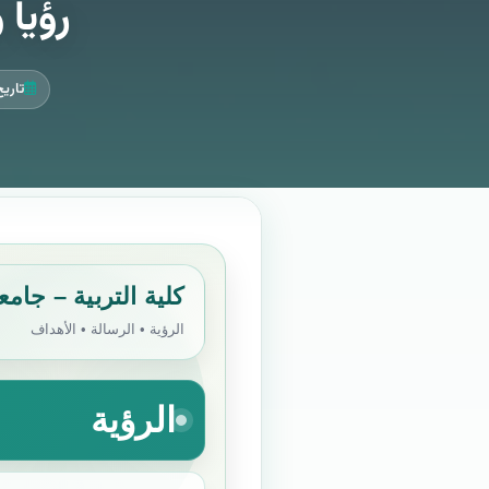
رؤيا 
تاريخ ال
كلية التربية – جامع
الرؤية • الرسالة • الأهداف
الرؤية