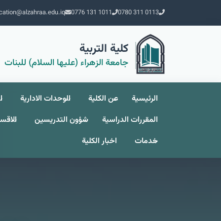
cation@alzahraa.edu.iq
0776 131 1011
0780 311 0113
كلية التربية
جامعة الزهراء (عليها السلام) للبنات
الرئيسية
عن الکلیة
الوحدات الادارية
ا
المقررات الدراسية
شؤون التدريسين
الاقسا
خدمات
اخبار الكلية