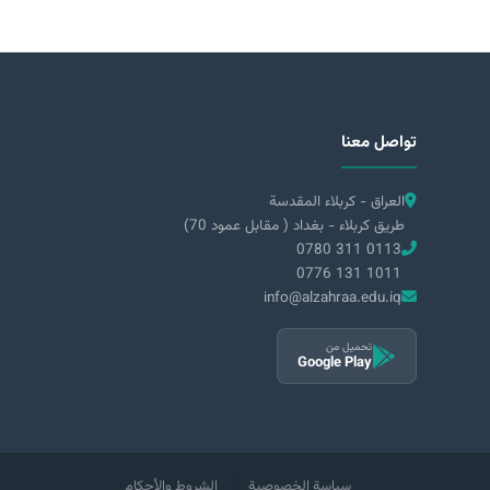
تواصل معنا
العراق - كربلاء المقدسة
طريق كربلاء - بغداد ( مقابل عمود 70)
0780 311 0113
0776 131 1011
info@alzahraa.edu.iq
تحميل من
Google Play
|
سياسة الخصوصية
الشروط والأحكام