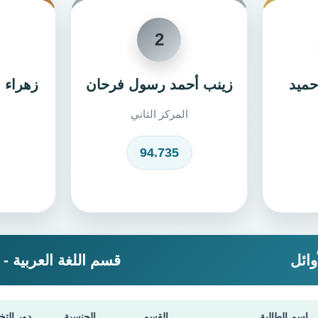
2
حميد
زينب أحمد رسول فرحان
زهراء 
المركز الثاني
94.735
وائل
قسم اللغة العربية - 
اسم الطالبة
القسم
الجنسية
دور التخ