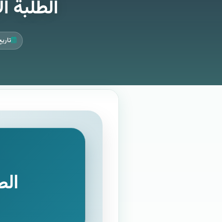
الطلبة ا
تاريخ ال
الط