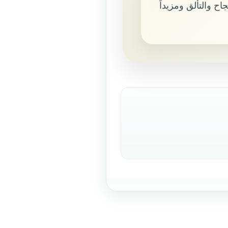
اح والتألق ومزيداً