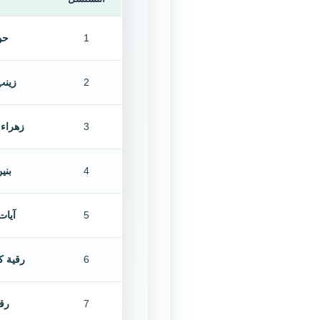
1
حو
2
زينب
3
زهراء 
4
بني
5
آيات
6
رقية ك
7
رق