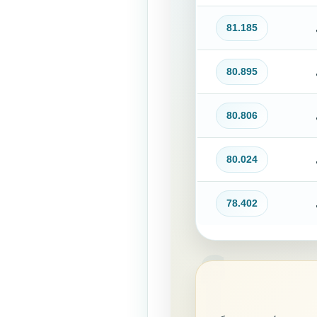
81.185
80.895
80.806
80.024
78.402