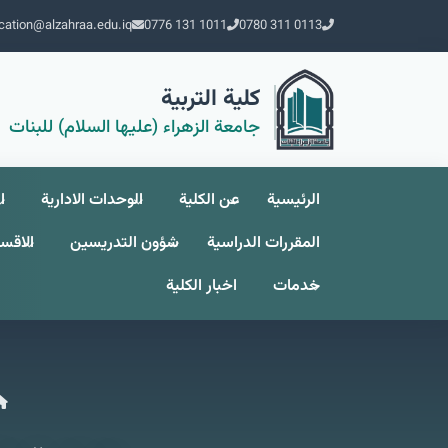
cation@alzahraa.edu.iq
0776 131 1011
0780 311 0113
كلية التربية
جامعة الزهراء (عليها السلام) للبنات
الرئيسية
عن الکلیة
الوحدات الادارية
ا
المقررات الدراسية
شؤون التدريسين
الاقسا
خدمات
اخبار الكلية