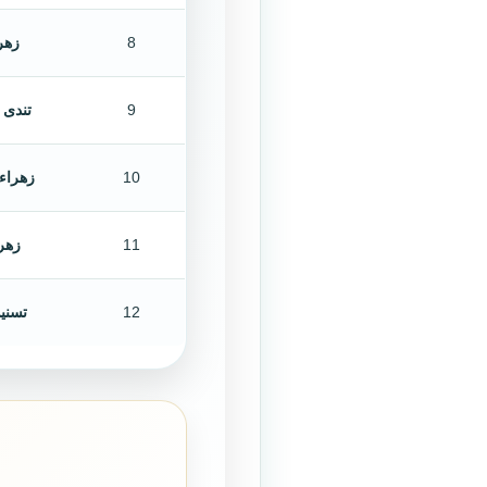
8
زهر
9
تندى 
10
زهراء
11
زهر
12
تسني