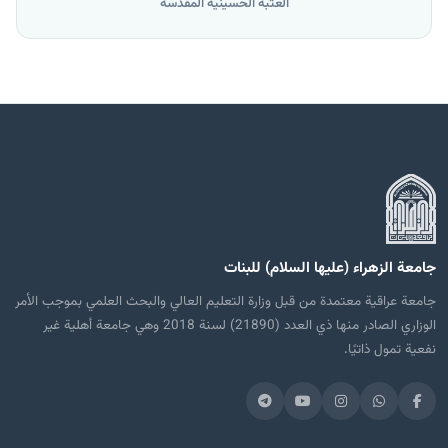
العتبة الحسينية المقدسة
جامعة الزهراء (عليها السلام) للبنات
جامعة عراقية معتمدة من قبل وزارة التعليم العالي والبحث العلمي بموجب الأمر
الوزاري الصادر منها ذي العدد (21890) لسنة 2018 وهي جامعة أهلية غير
نفعية تمول ذاتيًا.