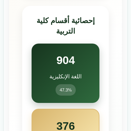
إحصائية أقسام كلية
التربية
904
اللغة الإنكليزية
47.3%
376