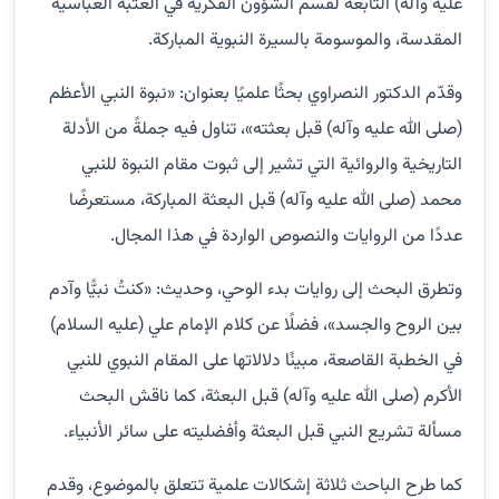
عليه وآله) التابعة لقسم الشؤون الفكرية في العتبة العباسية
المقدسة، والموسومة بالسيرة النبوية المباركة.
وقدّم الدكتور النصراوي بحثًا علميًا بعنوان: «نبوة النبي الأعظم
(صلى الله عليه وآله) قبل بعثته»، تناول فيه جملةً من الأدلة
التاريخية والروائية التي تشير إلى ثبوت مقام النبوة للنبي
محمد (صلى الله عليه وآله) قبل البعثة المباركة، مستعرضًا
عددًا من الروايات والنصوص الواردة في هذا المجال.
وتطرق البحث إلى روايات بدء الوحي، وحديث: «كنتُ نبيًّا وآدم
بين الروح والجسد»، فضلًا عن كلام الإمام علي (عليه السلام)
في الخطبة القاصعة، مبينًا دلالاتها على المقام النبوي للنبي
الأكرم (صلى الله عليه وآله) قبل البعثة، كما ناقش البحث
مسألة تشريع النبي قبل البعثة وأفضليته على سائر الأنبياء.
كما طرح الباحث ثلاثة إشكالات علمية تتعلق بالموضوع، وقدم