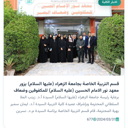
اخبار الكلية
قسم التربية الخاصة بجامعة الزهراء (عليها السلام) يزور
معهد نور الامام الحسين (عليه السلام) للمكفوفين وضعاف
البصر.
برعاية رئيسة جامعة الزهراء (عليها السلام) السيدة أ.د. زينب الملا
السلطاني المحترمة وبإشراف عميدة كلية التربية السيدة أ.د. ايمان سمير
بهية المحترمة، قام قسم التربية الخاصة برئاسة السيدة م.د. نسرين
الجيلاوي المحترمة وكادر القسم وبرفقة عدد من طالباته بزيارة علمية...
677
2024/03/31