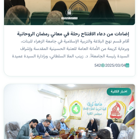
إضاءات من دعاء الافتتاح رحلة في معاني رمضان الروحانية
أقام قسم نهج البلاغة والتربية الإسلامية في جامعة الزهراء للبنات،
وبرعاية كريمة من الأمانة العامة للعتبة الحسينية المقدسة وإشراف
السيدة رئيسة الجامعةأ. د. زينب الملا السلطاني، وبإدارة السيدة عميدة
كلية التربية أ.د. ايمان سمير بهية، محاضرة بعنوان "إضاءات من دعاء...
542
2025/03/04
اخبار الكلية