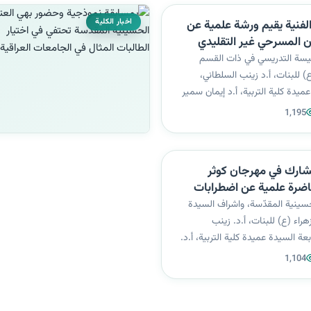
اخبار الكلية
الفنية يقيم ورشة علمية عن
 المسرحي غير التقليدي
رئيسة التدريسي في ذات القسم
) للبنات، أ.د زينب السلطاني،
ميدة كلية التربية، أ.د إيمان سمير
 التربية / قسم التربية الفنية،
1,195
ز التعليم المستمر، الورشة العلمية
ان المسرحي غي...
 تشارك في مهرجان كوثر
ضرة علمية عن اضطرابات
م اللغة العربية
لحسينية المقدّسة، واشراف السيدة
راء (ع) للبنات، أ.د. زينب
عة السيدة عميدة كلية التربية، أ.د.
، نظّمت كلية التربية محاضرة
1,104
ابات السلوك وكيفية تشخيصها
 ضمن فعاليات مهرجان كو...