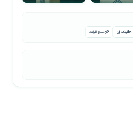
لينكد إن
نسخ الرابط