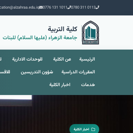
cation@alzahraa.edu.iq
0776 131 1011
0780 311 0113
كلية التربية
جامعة الزهراء (عليها السلام) للبنات
الرئيسية
عن الکلیة
الوحدات الادارية
ا
المقررات الدراسية
شؤون التدريسين
الاقسا
خدمات
اخبار الكلية
اخبار الكلية