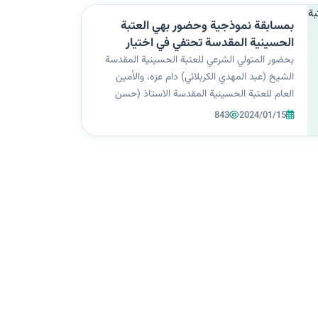
بمسابقة نموذجية وحضور بهي العتبة
الحسينية المقدسة تحتفي في اختيار
الطالبات المثال في الجامعات العراقية
بحضور المتولي الشرعي للعتبة الحسينية المقدسة
الشيخ (عبد المهدي الكربلائي) دام عزه، والأمين
العام للعتبة الحسينية المقدسة الاستاذ (حسن
رشيد العبايجي) شاركت رئيسة جامعة الزهراء (عليها
843
2024/01/15
السلام) للبنات، السيدة (أ.د.زينب السلطاني)
بحضورها فعاليات الطالبات المثال في...