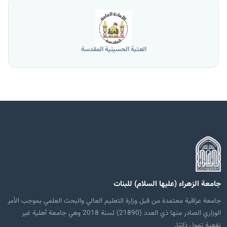
العتبة الحسينية المقدسة
جامعة الزهراء (عليها السلام) للبنات
جامعة عراقية معتمدة من قبل وزارة التعليم العالي والبحث العلمي بموجب الأمر
الوزاري الصادر منها ذي العدد (21890) لسنة 2018 وهي جامعة أهلية غير
نفعية تمول ذاتيًا.