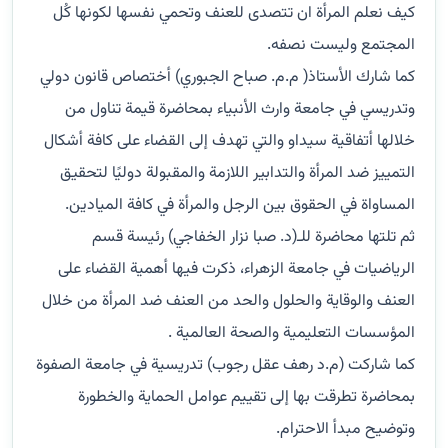
كيف نعلم المرأة ان تتصدى للعنف وتحمي نفسها لكونها كُل
المجتمع وليست نصفه.
كما شارك الأستاذ( م.م. صباح الجبوري) أختصاص قانون دولي
وتدريسي في جامعة وارث الأنبياء بمحاضرة قيمة تناول من
خلالها أتفاقية سيداو والتي تهدف إلى القضاء على كافة أشكال
التمييز ضد المرأة والتدابير اللازمة والمقبولة دوليًا لتحقيق
المساواة في الحقوق بين الرجل والمرأة في كافة الميادين.
ثم تلتها محاضرة للـ(د. صبا نزار الخفاجي) رئيسة قسم
الرياضيات في جامعة الزهراء، ذكرت فيها أهمية القضاء على
العنف والوقاية والحلول والحد من العنف ضد المرأة من خلال
المؤسسات التعليمية والصحة العالمية .
كما شاركت (م.د رهف عقل رجوب) تدريسية في جامعة الصفوة
بمحاضرة تطرقت بها إلى تقييم عوامل الحماية والخطورة
وتوضيح مبدأ الاحترام.